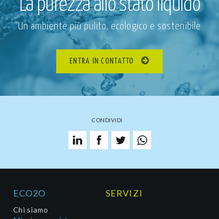
La purezza allo stato liquido
Un ambiente più pulito, ecologico e sostenibile
ENTRA IN CONTATTO
CONDIVIDI
ECO2O
SERVIZI
Chi siamo