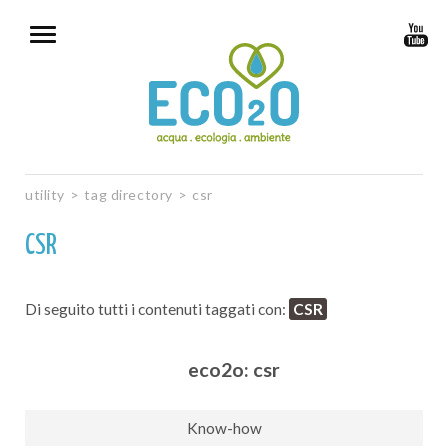
utility
>
tag directory
>
csr
CSR
Di seguito tutti i contenuti taggati con:
CSR
eco2o: csr
Know-how