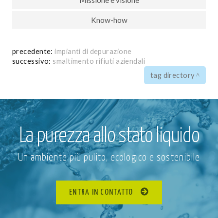
Missione e visione
Know-how
precedente:
impianti di depurazione
successivo:
smaltimento rifiuti aziendali
tag directory
La purezza allo stato liquido
Un ambiente più pulito, ecologico e sostenibile
ENTRA IN CONTATTO